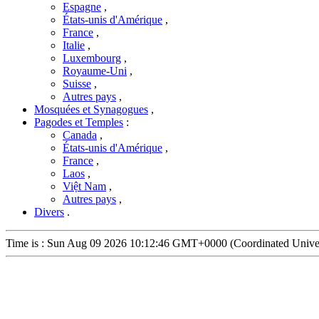
Espagne
,
États-unis d'Amérique
,
France
,
Italie
,
Luxembourg
,
Royaume-Uni
,
Suisse
,
Autres pays
,
Mosquées et Synagogues
,
Pagodes et Temples
:
Canada
,
États-unis d'Amérique
,
France
,
Laos
,
Việt Nam
,
Autres pays
,
Divers
.
Time is : Sun Aug 09 2026 10:12:46 GMT+0000 (Coordinated Unive