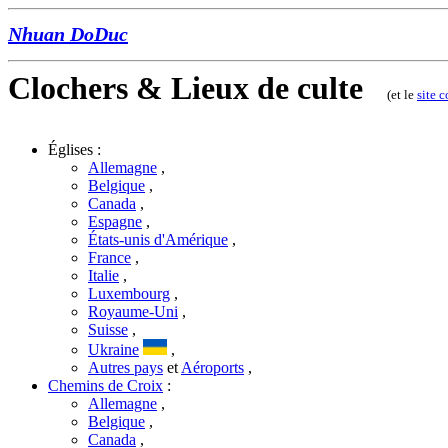
Nhuan DoDuc
Clochers & Lieux de culte
(et le
site 
Églises :
Allemagne
,
Belgique
,
Canada
,
Espagne
,
États-unis d'Amérique
,
France
,
Italie
,
Luxembourg
,
Royaume-Uni
,
Suisse
,
Ukraine
,
Autres pays
et
Aéroports
,
Chemins de Croix
:
Allemagne
,
Belgique
,
Canada
,