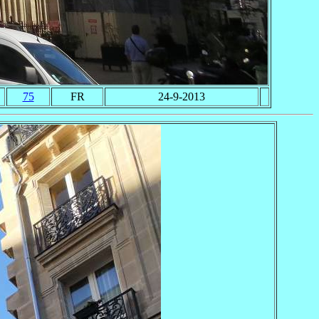
75
FR
24-9-2013