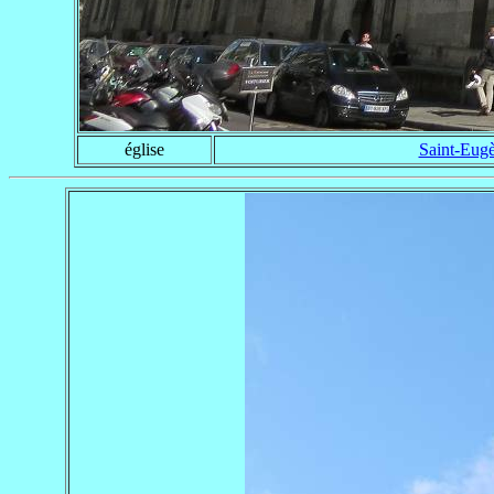
église
Saint-Eugè