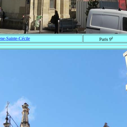
è
ne-Sainte-Cécile
Paris 9