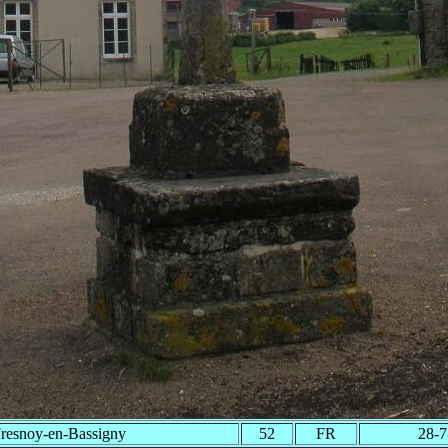
resnoy-en-Bassigny
52
FR
28-7