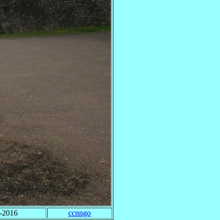
-2016
ccnngo