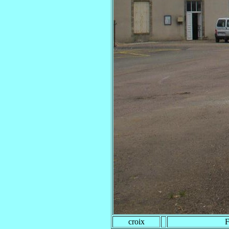
croix
F