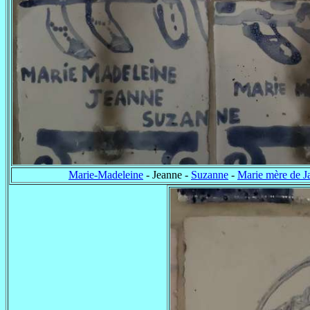
Marie-Madeleine
- Jeanne -
Suzanne
-
Marie mère de J