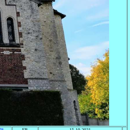
78
FR
15-10-2021