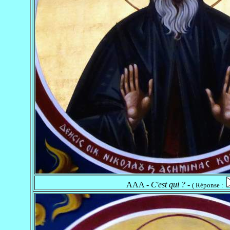
AAA -
C'est qui ?
-
( Réponse :