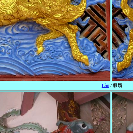
Lân
/ 麒麟