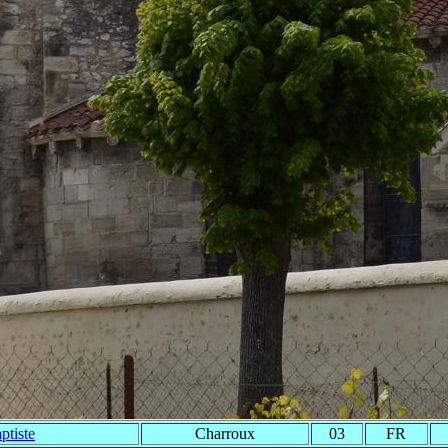
ptiste
Charroux
03
FR