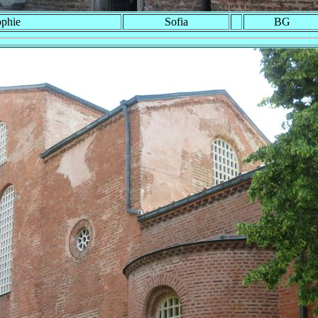
ophie
Sofia
BG