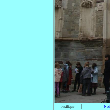
basilique
Not