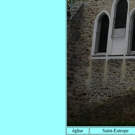
église
Saint-Eutrope