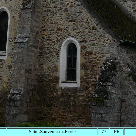
Saint-Sauveur-sur-École
77
FR