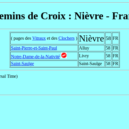
mins de Croix : Nièvre - Fr
Nièvre
58
( pages des
Vitraux
et des
Clochers
)
FR
Saint-Pierre-et-Saint-Paul
Alluy
58
FR
Livry
58
FR
Notre-Dame-de-la-Nativité
Saint-Saulge
Saint-Saulge
58
FR
sal Time)