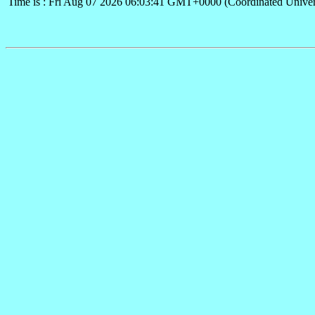
Time is : Fri Aug 07 2026 06:03:41 GMT+0000 (Coordinated Univer