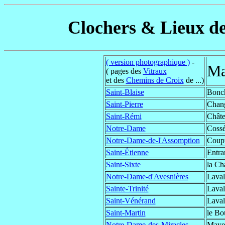
Clochers & Lieux de
( version photographique )
-
Ma
( pages des
Vitraux
et des
Chemins de Croix
de ...)
Saint-Blaise
Bonc
Saint-Pierre
Chan
Saint-Rémi
Châte
Notre-Dame
Coss
Notre-Dame-de-l'Assomption
Coupt
Saint-Étienne
Entr
Saint-Sixte
la Ch
Notre-Dame-d'Avesnières
Laval
Sainte-Trinité
Laval
Saint-Vénérand
Laval
Saint-Martin
le Bo
Notre-Dame-des-Miracles
Maye