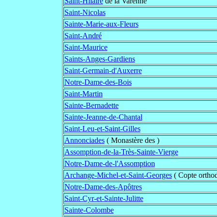
Saint-Hilaire
de la Varenne
Saint-Nicolas
Sainte-Marie-aux-Fleurs
Saint-André
Saint-Maurice
Saints-Anges-Gardiens
Saint-Germain-d'Auxerre
Notre-Dame-des-Bois
Saint-Martin
Sainte-Bernadette
Sainte-Jeanne-de-Chantal
Saint-Leu-et-Saint-Gilles
Annonciades
( Monastère des )
Assomption-de-la-Très-Sainte-Vierge
Notre-Dame-de-l'Assomption
Archange-Michel-et-Saint-Georges
( Copte ortho
Notre-Dame-des-Apôtres
Saint-Cyr-et-Sainte-Julitte
Sainte-Colombe