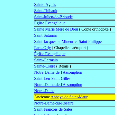
Sainte-Agnès
Saint-Thibault
Saint-Julien-de-Brioude
Église Évangélique
Sainte Marie Mère de Dieu
( Copte orthodoxe )
Saint-Saturnin
Saint-Jacques-le-Mineur-et-Saint-Philippe
Paris-Orly
( Chapelle d'aéroport )
Église Evangélique
Saint-Germain
Sainte-Claire
( Relais )
Notre-Dame-de-l'Assomption
Saint-Leu-Saint-Gilles
Notre-Dame-de-l'Assomption
Notre-Dame
Ancienne
Abbaye de Saint-Maur
Notre-Dame-du-Rosaire
Saint-François-de-Sales