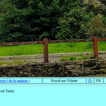
exis ( de la maison )
Noyal-sur-Vilaine
35
FR
sal Time)