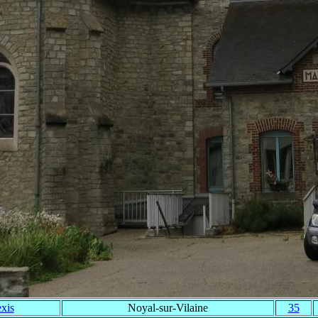
xis
Noyal-sur-Vilaine
35