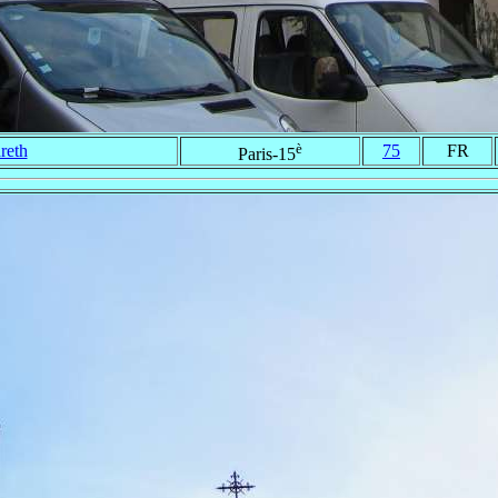
è
reth
75
FR
Paris-15