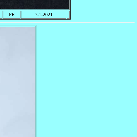
FR
7-1-2021