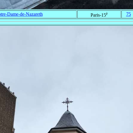
è
tre-Dame-de-Nazareth
75
Paris-15