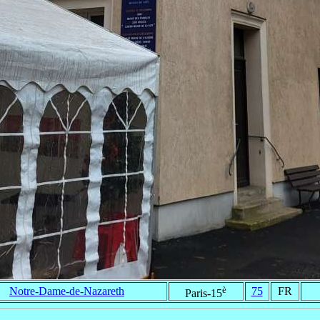
è
Notre-Dame-de-Nazareth
75
FR
Paris-15