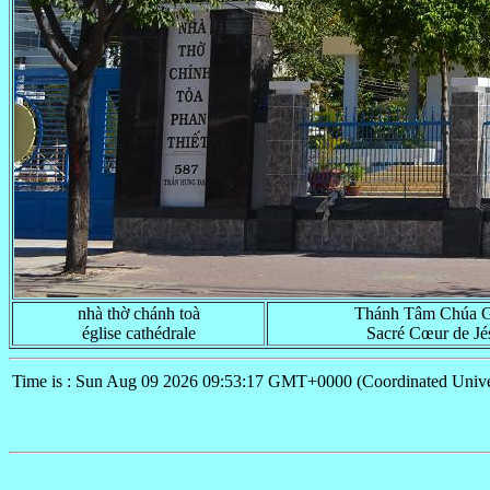
nhà thờ chánh toà
Thánh Tâm Chúa G
église cathédrale
Sacré Cœur de Jé
Time is : Sun Aug 09 2026 09:53:17 GMT+0000 (Coordinated Unive