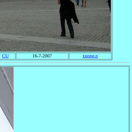
CU
16-7-2007
xuong.p