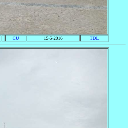
CU
15-5-2016
TDL