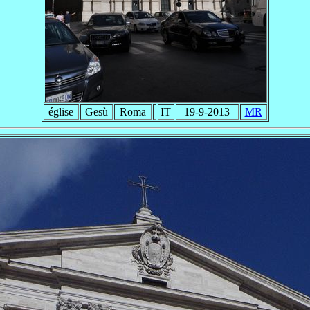
église
Gesù
Roma
IT
19-9-2013
MR