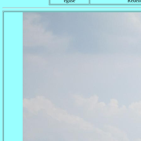
église
Redent