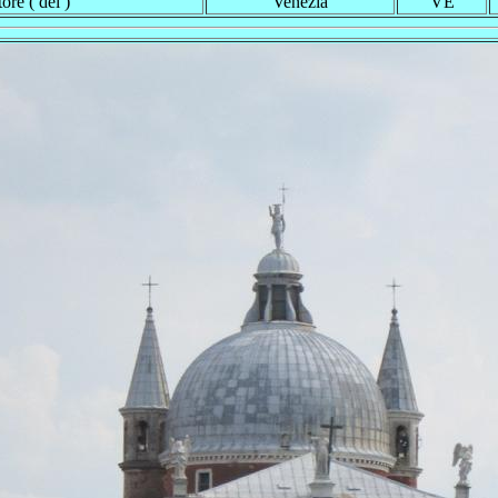
ore ( del )
Venezia
VE