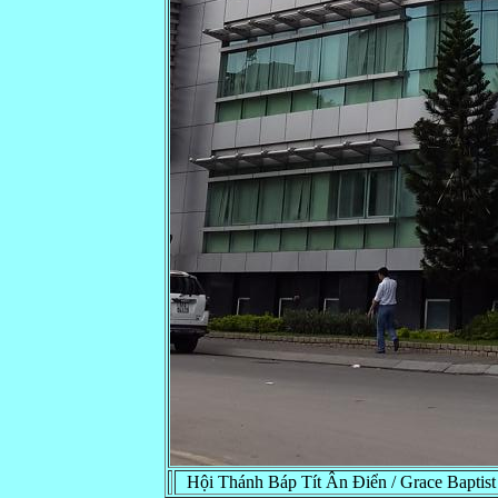
Hội Thánh Báp Tít Ân Điển / Grace Baptis