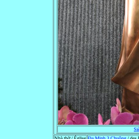
Si
Nhà thờ / Église
Ða Minh 3 Chuông
/ des 