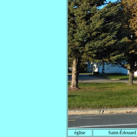
église
Saint-Édouard