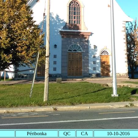
Péribonka
QC
CA
10-10-2016