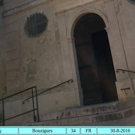
s
Bouzigues
34
FR
30-8-2016