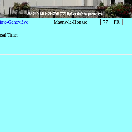
inte-Geneviève
Magny-le-Hongre
77
FR
sal Time)