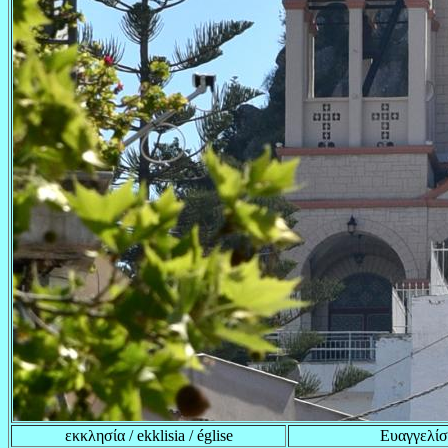
εκκλησία / ekklisia / église
Ευαγγελίστ