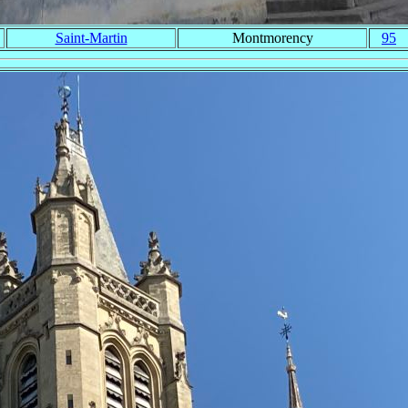
Saint-Martin
Montmorency
95