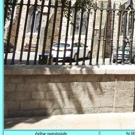
église paroissiale
St H