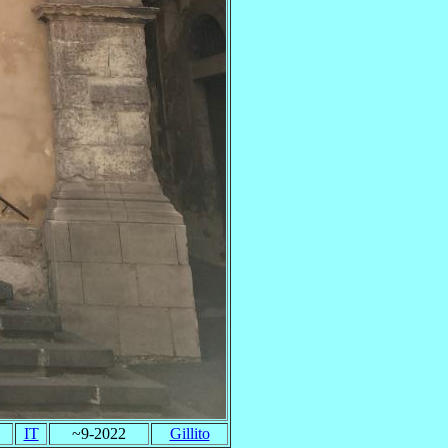
IT
~9-2022
Gillito