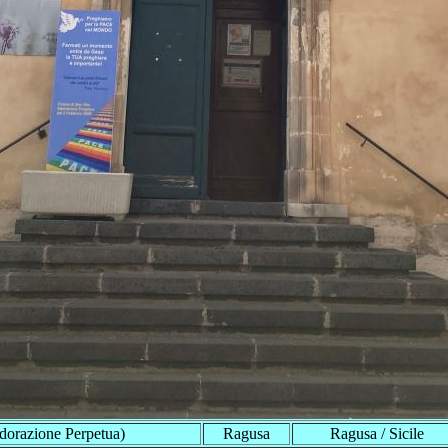
dorazione Perpetua)
Ragusa
Ragusa / Sicile