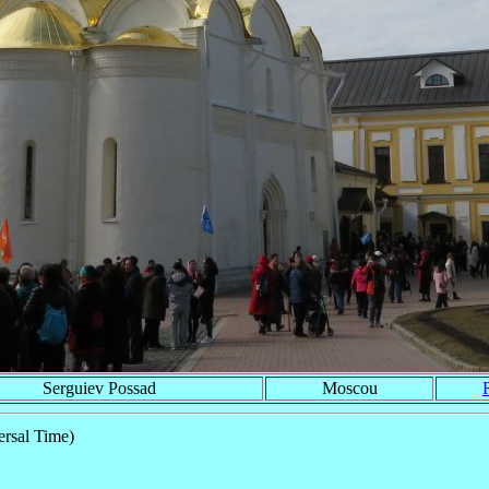
Serguiev Possad
Moscou
rsal Time)