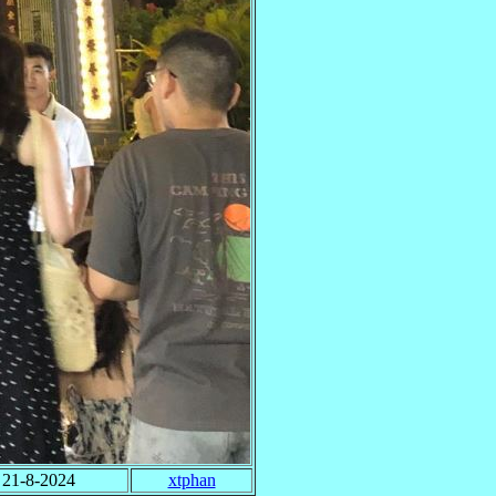
21-8-2024
xtphan