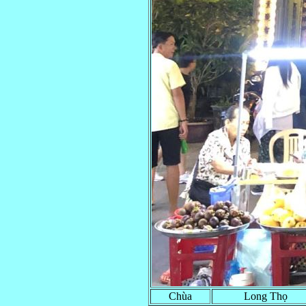
Chùa
Long Thọ