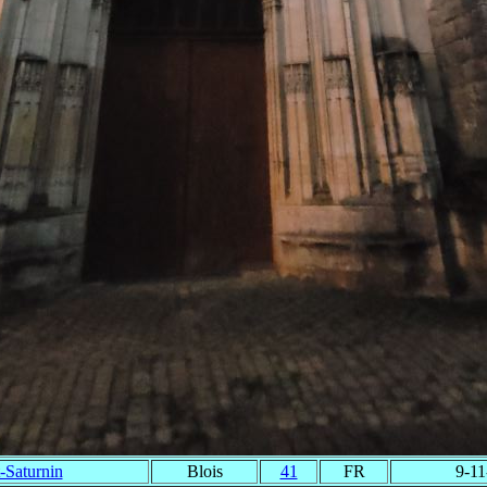
-Saturnin
Blois
41
FR
9-11