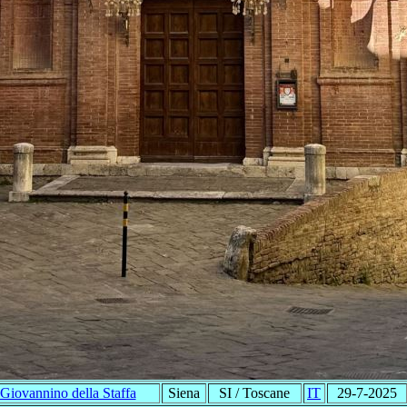
Giovannino della Staffa
Siena
SI / Toscane
IT
29-7-2025