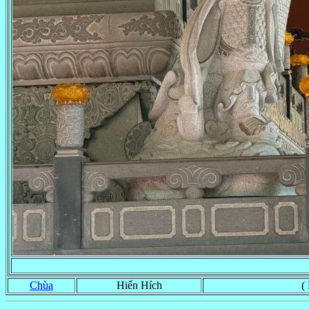
Chùa
Hiển Hích
(