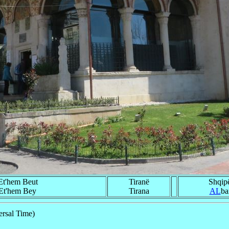
Et'hem Beut
Tiranë
Shqipë
Et'hem Bey
Tirana
AL
ba
rsal Time)