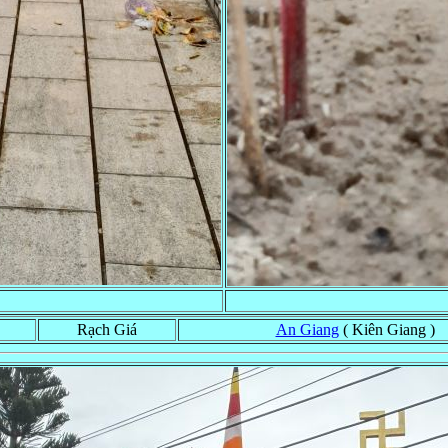
Rạch Giá
An Giang
( Kiên Giang )