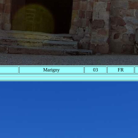
Marigny
03
FR