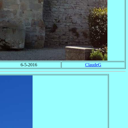
6-5-2016
ClaudeG