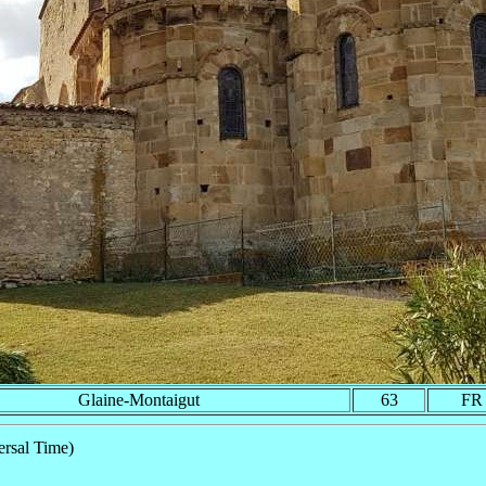
Glaine-Montaigut
63
FR
rsal Time)