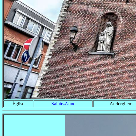
Église
Sainte-Anne
Auderghem