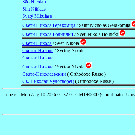
São Nicolau
Sint Niklaas
Svatý Mikuláse
Свети Никола Геракомија
/ Saint Nicholas Gerakomija
Свети Никола Болнички
/ Sveti Nikola Bolnički
Свети Никола
/ Sveti Nikola
Cветог Николе
/ Svetog Nikole
Светог Николе
Светог Николе
/ Svetog Nikole
Свято-Николаевский
( Orthodoxe Russe )
Св. Николай Чудотворец
( Orthodoxe Russe )
Time is : Mon Aug 10 2026 01:32:01 GMT+0000 (Coordinated Univ