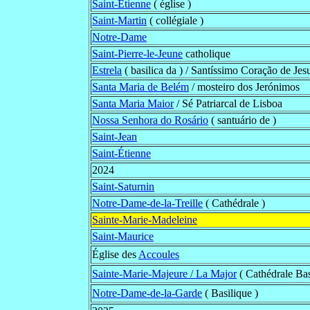
Saint-Étienne
( église )
Saint-Martin
( collégiale )
Notre-Dame
Saint-Pierre-le-Jeune
catholique
Estrela
( basilica da ) / Santíssimo Coração de Jes
Santa Maria de Belém
/ mosteiro dos Jerónimos
Santa Maria Maior
/ Sé Patriarcal de Lisboa
Nossa Senhora do Rosário
( santuário de )
Saint-Jean
Saint-Étienne
2024
Saint-Saturnin
Notre-Dame-de-la-Treille
( Cathédrale )
Sainte-Marie-Madeleine
Saint-Maurice
Église des
Accoules
Sainte-Marie-Majeure / La Major
( Cathédrale Bas
Notre-Dame-de-la-Garde
( Basilique )