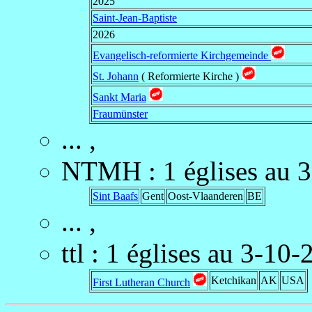
2025
Saint-Jean-Baptiste
2026
Evangelisch-reformierte Kirchgemeinde
St. Johann
( Reformierte Kirche )
Sankt Maria
Fraumünster
... ,
NTMH
:
1 églises au 
Sint Baafs
Gent
Oost-Vlaanderen
BE
... ,
ttl
:
1 églises au 3-10-
Ketchikan
AK
USA
First Lutheran Church