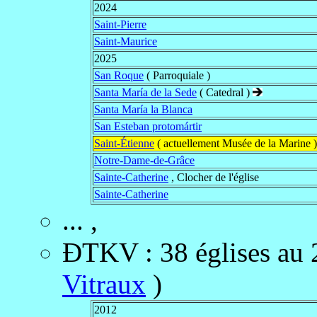
2024
Saint-Pierre
Saint-Maurice
2025
San Roque
( Parroquiale )
Santa María de la Sede
( Catedral )
Santa María la Blanca
San Esteban protomártir
Saint-Étienne
( actuellement Musée de la Marine )
Notre-Dame-de-Grâce
Sainte-Catherine
, Clocher de l'église
Sainte-Catherine
... ,
ĐTKV
:
38 églises au
Vitraux
)
2012