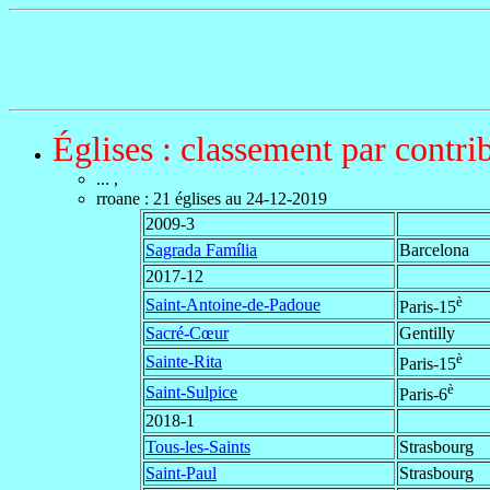
Églises : classement par contri
... ,
rroane
:
21 églises au 24-12-2019
2009-3
Sagrada Família
Barcelona
2017-12
è
Saint-Antoine-de-Padoue
Paris-15
Sacré-Cœur
Gentilly
è
Sainte-Rita
Paris-15
è
Saint-Sulpice
Paris-6
2018-1
Tous-les-Saints
Strasbourg
Saint-Paul
Strasbourg