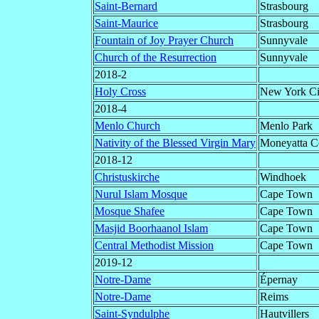
Saint-Bernard
Strasbourg
Saint-Maurice
Strasbourg
Fountain of Joy Prayer Church
Sunnyvale
Church of the Resurrection
Sunnyvale
2018-2
Holy Cross
New York Ci
2018-4
Menlo Church
Menlo Park
Nativity of the Blessed Virgin Mary
Moneyatta C
2018-12
Christuskirche
Windhoek
Nurul Islam Mosque
Cape Town
Mosque Shafee
Cape Town
Masjid Boorhaanol Islam
Cape Town
Central Methodist Mission
Cape Town
2019-12
Notre-Dame
Épernay
Notre-Dame
Reims
Saint-Syndulphe
Hautvillers