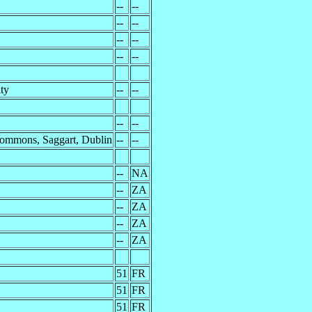
--
--
--
--
--
--
--
--
ty
--
--
--
--
ommons, Saggart, Dublin
--
--
--
NA
--
ZA
--
ZA
--
ZA
--
ZA
51
FR
51
FR
51
FR