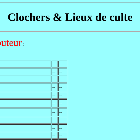
Clochers & Lieux de culte
buteur
:
--
--
--
--
--
--
--
--
--
--
--
--
--
--