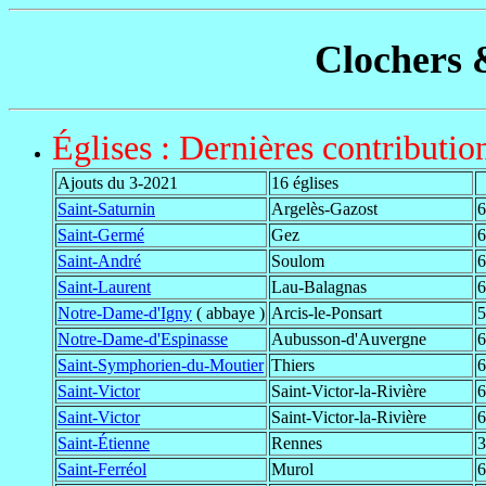
Clochers 
Églises : Dernières contributio
Ajouts du 3-2021
16 églises
Saint-Saturnin
Argelès-Gazost
6
Saint-Germé
Gez
6
Saint-André
Soulom
6
Saint-Laurent
Lau-Balagnas
6
Notre-Dame-d'Igny
( abbaye )
Arcis-le-Ponsart
5
Notre-Dame-d'Espinasse
Aubusson-d'Auvergne
6
Saint-Symphorien-du-Moutier
Thiers
6
Saint-Victor
Saint-Victor-la-Rivière
6
Saint-Victor
Saint-Victor-la-Rivière
6
Saint-Étienne
Rennes
3
Saint-Ferréol
Murol
6