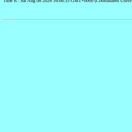
Time is : Sat Aug 08 2026 16:08:35 GMT+0000 (Coordinated Univer