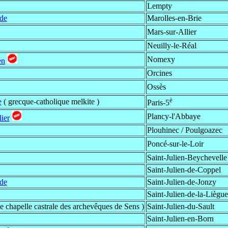
Lempty
ude
Marolles-en-Brie
Mars-sur-Allier
Neuilly-le-Réal
Nomexy
en
Orcines
Ossès
è
e
( grecque-catholique melkite )
Paris-5
Plancy-l'Abbaye
lier
Plouhinec / Poulgoazec
Poncé-sur-le-Loir
Saint-Julien-Beychevelle
Saint-Julien-de-Coppel
ude
Saint-Julien-de-Jonzy
Saint-Julien-de-la-Liègue
e chapelle castrale des archevêques de Sens )
Saint-Julien-du-Sault
Saint-Julien-en-Born