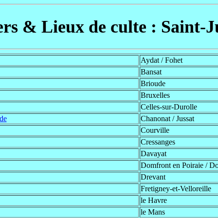
rs & Lieux de culte : Saint-J
Aydat / Fohet
Bansat
Brioude
Bruxelles
Celles-sur-Durolle
ude
Chanonat / Jussat
Courville
Cressanges
Davayat
Domfront en Poiraie / D
Drevant
Fretigney-et-Velloreille
le Havre
le Mans