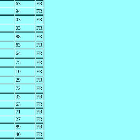
63
FR
94
FR
03
FR
03
FR
88
FR
63
FR
64
FR
75
FR
10
FR
29
FR
72
FR
33
FR
63
FR
71
FR
27
FR
89
FR
40
FR