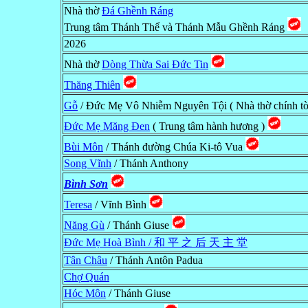
Nhà thờ
Đá Ghềnh Ráng
Trung tâm Thánh Thể và Thánh Mẫu Ghềnh Ráng
2026
Nhà thờ
Dòng Thừa Sai Đức Tin
Thăng Thiên
Gỗ
/ Đức Mẹ Vô Nhiễm Nguyên Tội ( Nhà thờ chính tò
Đức Mẹ Măng Đen
( Trung tâm hành hương )
Bùi Môn
/ Thánh đường Chúa Ki-tô Vua
Song Vĩnh
/ Thánh Anthony
Bình Sơn
Teresa
/ Vĩnh Bình
Năng Gù
/ Thánh Giuse
Đức Mẹ Hoà Bình / 和 平 之 后 天 主 堂
Tân Châu
/ Thánh Antôn Padua
Chợ Quán
Hóc Môn
/ Thánh Giuse