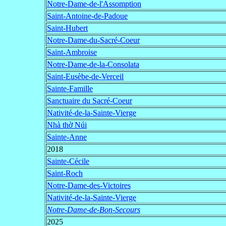
Notre-Dame-de-l'Assomption
Saint-Antoine-de-Padoue
Saint-Hubert
Notre-Dame-du-Sacré-Coeur
Saint-Ambroise
Notre-Dame-de-la-Consolata
Saint-Eusèbe-de-Verceil
Sainte-Famille
Sanctuaire du Sacré-Coeur
Nativité-de-la-Sainte-Vierge
Nhà thờ Núi
Sainte-Anne
2018
Sainte-Cécile
Saint-Roch
Notre-Dame-des-Victoires
Nativité-de-la-Sainte-Vierge
Notre-Dame-de-Bon-Secours
2025