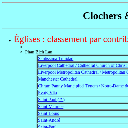
Clochers 
Églises : classement par contri
...
Phan Bích Lan
:
Santissima Trinidad
Liverpool Cathedral / Cathedral Church of Christ 
Liverpool Metropolitan Cathedral / Metropolitan C
Manchester Cathedral
Chrám Panny Marie před Týnem / Notre-Dame d
Svatý Vita
Saint Paul ( ? )
Saint-Maurice
Saint-Louis
Saint-André
Saint-Paul