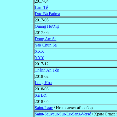
2017-04
Lâm Tế
Đức Bà Fatima
2017-05
Quảng Hương
2017-06
Dong Am Sa
Yak Chun Sa
XXX
YYY
2017-12
Thánh An Tôn
2018-02
Long Hoa
2018-03
Xá Lơi
2018-05
Saint-Isaac
/ Исаакиевский собор
Saint-Sauveur-Sur-Le-Sang-Versé
/ Храм Спаса