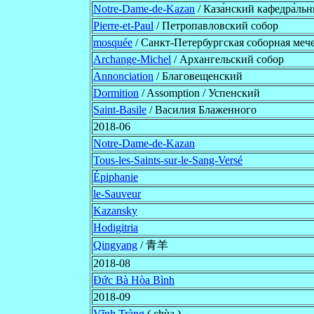
Notre-Dame-de-Kazan
/ Каза́нский кафедра́льн
Pierre-et-Paul
/ Петропавловский собор
mosquée
/ Санкт-Петербургская соборная меч
Archange-Michel
/ Архангельский собор
Annonciation
/ Благовещенский
Dormition
/ Assomption / Успенский
Saint-Basile
/ Василия Блаженного
2018-06
Notre-Dame-de-Kazan
Tous-les-Saints-sur-le-Sang-Versé
Épiphanie
le-Sauveur
Kazansky
Hodigitria
Qingyang
/ 青羊
2018-08
Đức Bà Hòa Bình
2018-09
Vĩnh Tràng
( chùa )