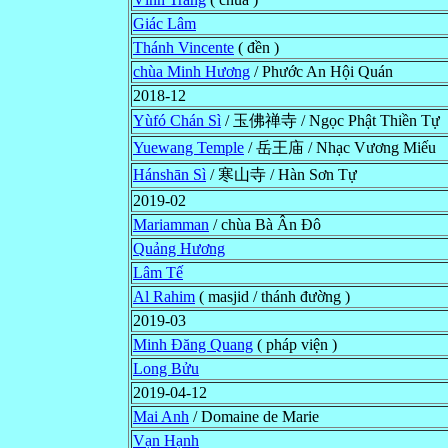
Giác Lâm
Thánh Vincente
( đền )
chùa Minh Hương
/ Phước An Hội Quán
2018-12
Yùfó Chán Sì
/ 玉佛禅寺 / Ngọc Phật Thiền Tự
Yuewang Temple
/ 岳王庙 / Nhạc Vương Miếu
Hánshān Sì
/ 寒山寺 / Hàn Sơn Tự
2019-02
Mariamman
/ chùa Bà Ân Ðô
Quảng Hương
Lâm Tế
Al Rahim
( masjid / thánh đường )
2019-03
Minh Đăng Quang
( pháp viện )
Long Bửu
2019-04-12
Mai Anh
/ Domaine de Marie
Vạn Hạnh