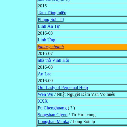
2015
Tam Tông miếu
Phụng Sơn Tự
Linh Ẩn Tự
2016-03
Linh Ứng
fantasy church
2016-07
nhà thờ Vĩnh Hội
2016-08
An Lạc
2016-09
Our Lady of Perpetual Help
Wen Wu
/ Nhật Nguỵệt Đàm Văn Võ miếu
XXX
Fu Chenghuang
( ? )
Songshan Ciyou
/ Từ Hựu cung
Longshan Manka
/ Long Sơn tự