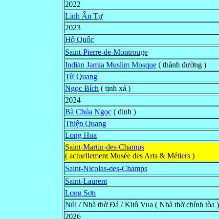
2022
Linh Ẩn Tự
2023
Hộ Quốc
Saint-Pierre-de-Montrouge
Indian Jamia Muslim Mosque
( thánh đường )
Từ Quang
Ngọc Bích
( tịnh xá )
2024
Bà Chúa Ngọc
( dinh )
Thiện Quang
Long Hoa
Saint-Martin-des-Champs
( actuellement Musée des Arts & Métiers )
Saint-Nicolas-des-Champs
Saint-Laurent
Long Sơn
Núi
/ Nhà thờ Ðá / Kitô Vua ( Nhà thờ chính tòa )
2026